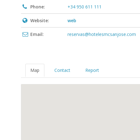
Phone:
+34 950 611 111
Website:
web
Email:
reservas@hotelesmcsanjose.com
Map
Contact
Report