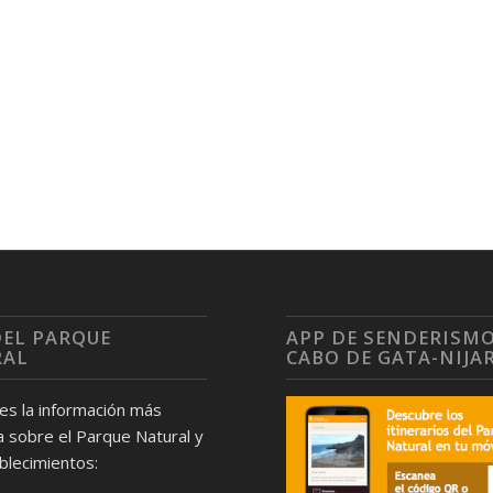
DEL PARQUE
APP DE SENDERISM
RAL
CABO DE GATA-NIJA
nes la información más
 sobre el Parque Natural y
blecimientos: