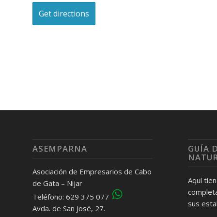
ASEMPARNA
GUÍA 
NATU
Asociación de Empresarios de Cabo
Aquí tie
de Gata – Nijar
completa
Teléfono: 629 375 077
sus esta
Avda. de San José, 27.