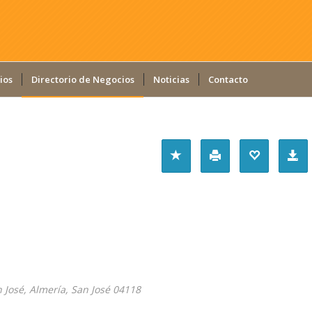
ios
Directorio de Negocios
Noticias
Contacto
n José, Almería
,
San José
04118