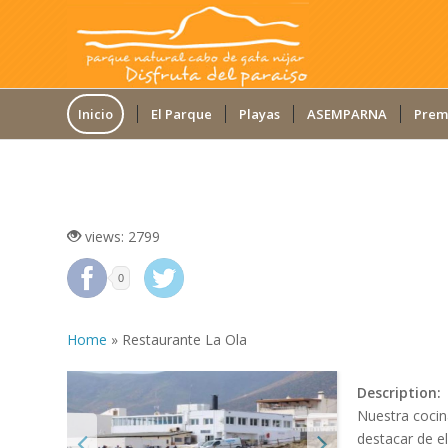
Inicio
El Parque
Playas
ASEMPARNA
Prem
RESTAURANTE LA OLA
views: 2799
0
Home
»
Restaurante La Ola
Description:
Nuestra cocin
destacar de el