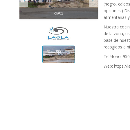
(negro, caldo
opciones.) Di
ola02
alimentarias 
Nuestra cocin
de la zona, u
base de nuest
recogidos a ni
Teléfono: 950
Web: https://l