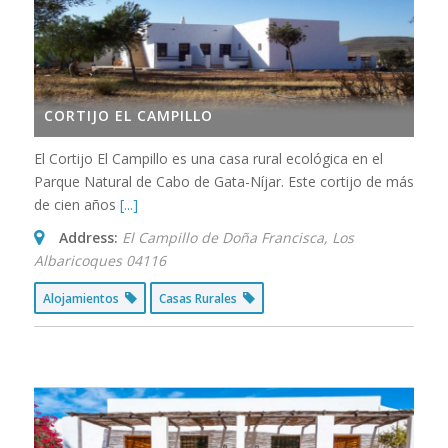
CORTIJO EL CAMPILLO
El Cortijo El Campillo es una casa rural ecológica en el
Parque Natural de Cabo de Gata-Níjar. Este cortijo de más
de cien años
[...]
Address:
El Campillo de Doña Francisca
,
Los
Albaricoques
04116
Alojamientos
Casas Rurales