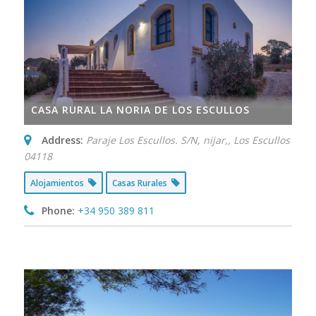
CASA RURAL LA NORIA DE LOS ESCULLOS
Address:
Paraje Los Escullos. S/N, nijar,
,
Los Escullos
04118
Alojamientos
Casas Rurales
Phone:
+34 950 389 811