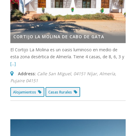
CORTIJO LA MOLINA DE CABO DE GATA
El Cortijo La Molina es un oasis luminoso en medio de
esta zona desértica de Almería. Tiene 4 casas, de 8, 6, 3 y
[...]
Address:
Calle San Miguel, 04151 Níjar, Almería
,
Pujaire
04151
Alojamientos
Casas Rurales